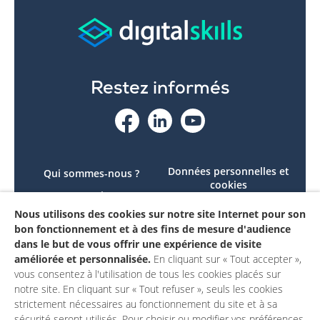
Restez informés
Données personnelles et
Qui sommes-nous ?
cookies
Le projet
Accessibilité : non
Nous utilisons des cookies sur notre site Internet pour son
Contactez-nous
conforme
bon fonctionnement et à des fins de mesure d'audience
Mon compte
Mentions légales
dans le but de vous offrir une expérience de visite
améliorée et personnalisée.
En cliquant sur « Tout accepter »,
vous consentez à l'utilisation de tous les cookies placés sur
notre site. En cliquant sur « Tout refuser », seuls les cookies
strictement nécessaires au fonctionnement du site et à sa
sécurité seront utilisés. Pour choisir ou modifier vos préférences