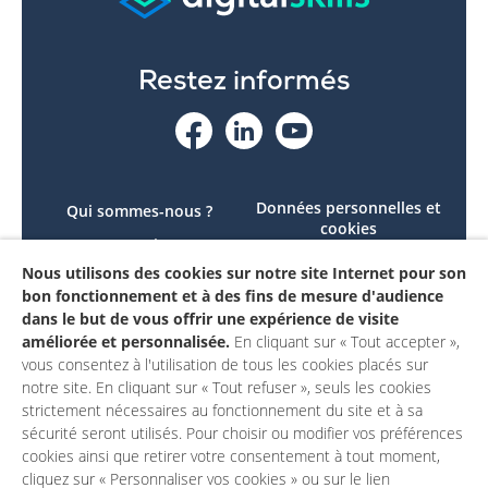
Restez informés
Données personnelles et
Qui sommes-nous ?
cookies
Le projet
Accessibilité : non
Nous utilisons des cookies sur notre site Internet pour son
Contactez-nous
conforme
bon fonctionnement et à des fins de mesure d'audience
Mon compte
Mentions légales
dans le but de vous offrir une expérience de visite
améliorée et personnalisée.
En cliquant sur « Tout accepter »,
vous consentez à l'utilisation de tous les cookies placés sur
notre site. En cliquant sur « Tout refuser », seuls les cookies
strictement nécessaires au fonctionnement du site et à sa
sécurité seront utilisés. Pour choisir ou modifier vos préférences
cookies ainsi que retirer votre consentement à tout moment,
cliquez sur « Personnaliser vos cookies » ou sur le lien