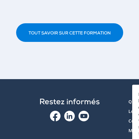
TOUT SAVOIR SUR CETTE FORMATION
Restez informés
Qui 
Le p
Cont
Mon