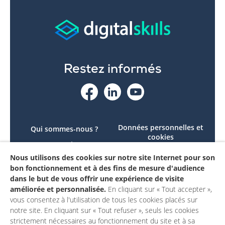
Restez informés
Données personnelles et
Qui sommes-nous ?
cookies
Le projet
Accessibilité : non
Nous utilisons des cookies sur notre site Internet pour son
Contactez-nous
conforme
bon fonctionnement et à des fins de mesure d'audience
Mon compte
Mentions légales
dans le but de vous offrir une expérience de visite
améliorée et personnalisée.
En cliquant sur « Tout accepter »,
vous consentez à l'utilisation de tous les cookies placés sur
notre site. En cliquant sur « Tout refuser », seuls les cookies
strictement nécessaires au fonctionnement du site et à sa