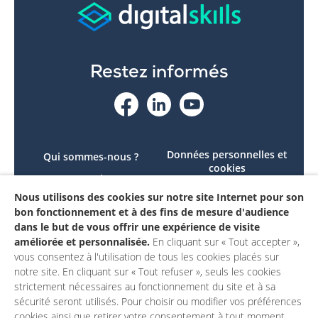
Restez informés
Données personnelles et
Qui sommes-nous ?
cookies
Le projet
Accessibilité : non
Nous utilisons des cookies sur notre site Internet pour son
Contactez-nous
conforme
bon fonctionnement et à des fins de mesure d'audience
Mon compte
Mentions légales
dans le but de vous offrir une expérience de visite
améliorée et personnalisée.
En cliquant sur « Tout accepter »,
vous consentez à l'utilisation de tous les cookies placés sur
notre site. En cliquant sur « Tout refuser », seuls les cookies
strictement nécessaires au fonctionnement du site et à sa
sécurité seront utilisés. Pour choisir ou modifier vos préférences
cookies ainsi que retirer votre consentement à tout moment,