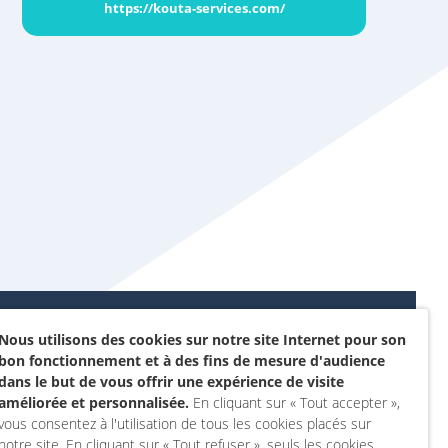
https://kouta-services.com/
Nous utilisons des cookies sur notre site Internet pour son
Données personnelles et
bon fonctionnement et à des fins de mesure d'audience
sommes-nous ?
cookies
dans le but de vous offrir une expérience de visite
rojet
améliorée et personnalisée.
En cliquant sur « Tout accepter »,
Accessibilité : non
vous consentez à l'utilisation de tous les cookies placés sur
actez-nous
conforme
notre site. En cliquant sur « Tout refuser », seuls les cookies