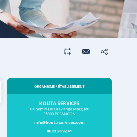
ORGANISME / ÉTABLISSEMENT
KOUTA SERVICES
6 Chemin De La Grange Marguet
25000 BESANCON
info@kouta-services.com
06 21 28 92 41