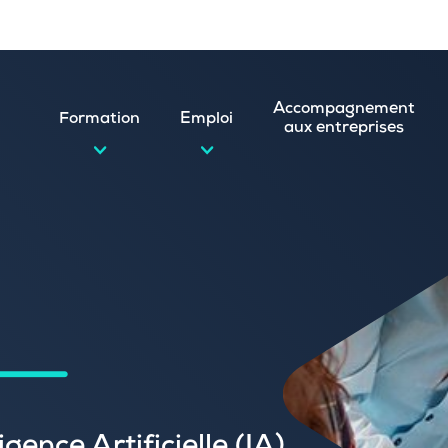
Accompagnement
Formation
Emploi
aux entreprises
d’emploi et postuler en ligne
ature spontanée
 numérique
emploi
n
 (CVthèque)