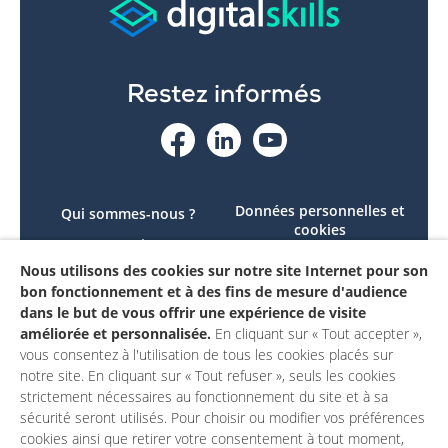
Restez informés
Données personnelles et
Qui sommes-nous ?
cookies
Le projet
Accessibilité : non
Nous utilisons des cookies sur notre site Internet pour son
Contactez-nous
conforme
bon fonctionnement et à des fins de mesure d'audience
Mon compte
Mentions légales
dans le but de vous offrir une expérience de visite
améliorée et personnalisée.
En cliquant sur « Tout accepter »,
vous consentez à l'utilisation de tous les cookies placés sur
notre site. En cliquant sur « Tout refuser », seuls les cookies
strictement nécessaires au fonctionnement du site et à sa
sécurité seront utilisés. Pour choisir ou modifier vos préférences
cookies ainsi que retirer votre consentement à tout moment,