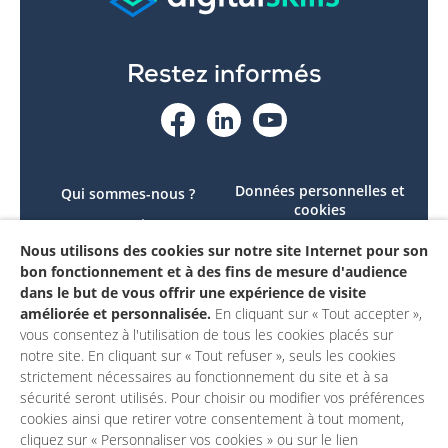
Restez informés
Données personnelles et
Qui sommes-nous ?
cookies
Le projet
Accessibilité : non
Nous utilisons des cookies sur notre site Internet pour son
Contactez-nous
conforme
bon fonctionnement et à des fins de mesure d'audience
Mon compte
Mentions légales
dans le but de vous offrir une expérience de visite
améliorée et personnalisée.
En cliquant sur « Tout accepter »,
vous consentez à l'utilisation de tous les cookies placés sur
notre site. En cliquant sur « Tout refuser », seuls les cookies
strictement nécessaires au fonctionnement du site et à sa
sécurité seront utilisés. Pour choisir ou modifier vos préférences
cookies ainsi que retirer votre consentement à tout moment,
cliquez sur « Personnaliser vos cookies » ou sur le lien