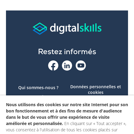
Restez informés
Données personnelles et
Qui sommes-nous ?
cookies
Le projet
Accessibilité : non
Nous utilisons des cookies sur notre site Internet pour son
Contactez-nous
conforme
bon fonctionnement et à des fins de mesure d'audience
Mon compte
Mentions légales
dans le but de vous offrir une expérience de visite
améliorée et personnalisée.
En cliquant sur « Tout accepter »,
vous consentez à l'utilisation de tous les cookies placés sur