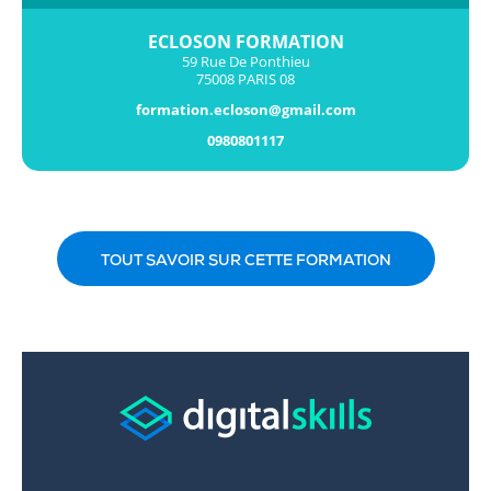
ECLOSON FORMATION
59 Rue De Ponthieu
75008 PARIS 08
formation.ecloson@gmail.com
0980801117
TOUT SAVOIR SUR CETTE FORMATION