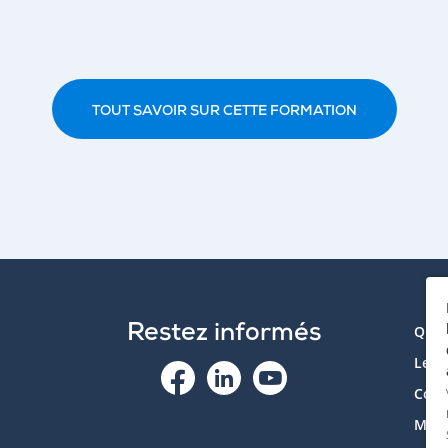
TOUT SAVOIR SUR CETTE FORMATION
Restez informés
Qui 
Le p
Cont
Mon