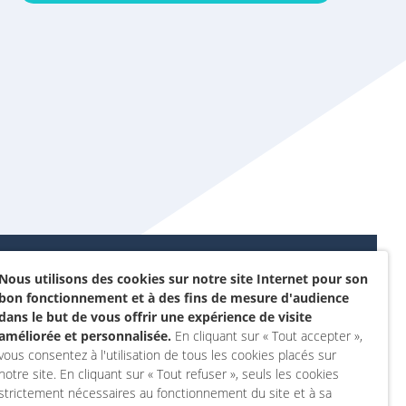
Nous utilisons des cookies sur notre site Internet pour son
Données personnelles et
bon fonctionnement et à des fins de mesure d'audience
sommes-nous ?
cookies
dans le but de vous offrir une expérience de visite
rojet
améliorée et personnalisée.
En cliquant sur « Tout accepter »,
Accessibilité : non
vous consentez à l'utilisation de tous les cookies placés sur
actez-nous
conforme
notre site. En cliquant sur « Tout refuser », seuls les cookies
 compte
Mentions légales
strictement nécessaires au fonctionnement du site et à sa