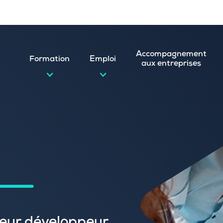
Accompagnement
Formation
Emploi
aux entreprises
d’emploi et postuler en ligne
ature spontanée
 numérique
emploi
n
 (CVthèque)