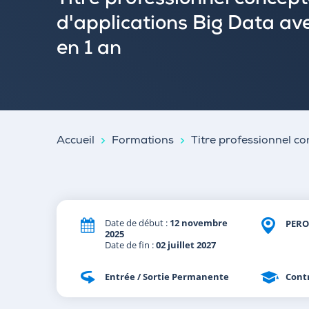
Titre professionnel concep
d'applications Big Data a
en 1 an
Accueil
Formations
Titre professionnel c
Date de début :
12 novembre
PERO
2025
Date de fin :
02 juillet 2027
Entrée / Sortie Permanente
Cont