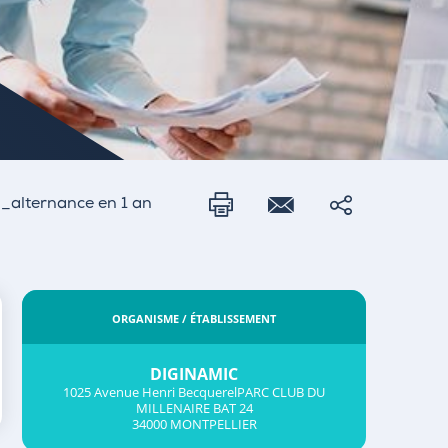
n_alternance en 1 an
ORGANISME / ÉTABLISSEMENT
DIGINAMIC
1025 Avenue Henri BecquerelPARC CLUB DU
MILLENAIRE BAT 24
34000 MONTPELLIER