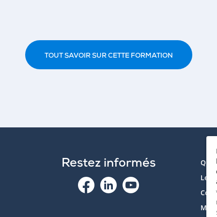
TOUT SAVOIR SUR CETTE FORMATION
Restez informés
Qui 
Le p
Cont
Mon