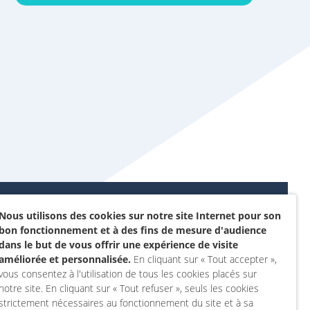
Nous utilisons des cookies sur notre site Internet pour son
Données personnelles et
bon fonctionnement et à des fins de mesure d'audience
sommes-nous ?
cookies
dans le but de vous offrir une expérience de visite
rojet
améliorée et personnalisée.
En cliquant sur « Tout accepter »,
Accessibilité : non
vous consentez à l'utilisation de tous les cookies placés sur
actez-nous
conforme
notre site. En cliquant sur « Tout refuser », seuls les cookies
 compte
Mentions légales
strictement nécessaires au fonctionnement du site et à sa