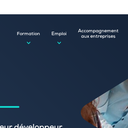
Accompagnement
Formation
Emploi
aux entreprises
d’emploi et postuler en ligne
ature spontanée
 numérique
emploi
n
 (CVthèque)