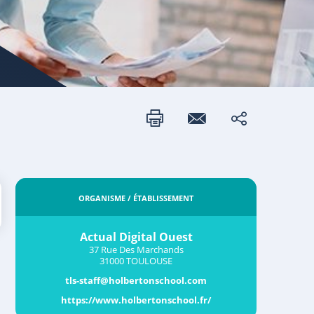
ORGANISME / ÉTABLISSEMENT
Actual Digital Ouest
37 Rue Des Marchands
31000 TOULOUSE
tls-staff@holbertonschool.com
https://www.holbertonschool.fr/