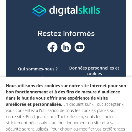
Restez informés
Données personnelles et
Qui sommes-nous ?
cookies
Le projet
Accessibilité : non
Nous utilisons des cookies sur notre site Internet pour son
Contactez-nous
conforme
bon fonctionnement et à des fins de mesure d'audience
Mon compte
Mentions légales
dans le but de vous offrir une expérience de visite
améliorée et personnalisée.
En cliquant sur « Tout accepter »,
vous consentez à l'utilisation de tous les cookies placés sur
notre site. En cliquant sur « Tout refuser », seuls les cookies
strictement nécessaires au fonctionnement du site et à sa
sécurité seront utilisés. Pour choisir ou modifier vos préférences