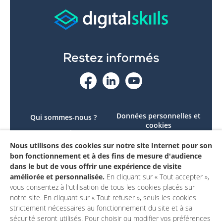
Restez informés
Données personnelles et
Qui sommes-nous ?
cookies
Le projet
Accessibilité : non
Nous utilisons des cookies sur notre site Internet pour son
Contactez-nous
conforme
bon fonctionnement et à des fins de mesure d'audience
Mon compte
Mentions légales
dans le but de vous offrir une expérience de visite
améliorée et personnalisée.
En cliquant sur « Tout accepter »,
vous consentez à l'utilisation de tous les cookies placés sur
notre site. En cliquant sur « Tout refuser », seuls les cookies
strictement nécessaires au fonctionnement du site et à sa
sécurité seront utilisés. Pour choisir ou modifier vos préférences