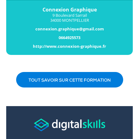
Connexion Graphique
9 Boulevard Sarrail
34000 MONTPELLIER
connexion.graphique@gmail.com
0664925573
http://www.connexion-graphique.fr
TOUT SAVOIR SUR CETTE FORMATION