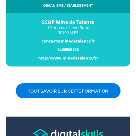
ORGANISME / ÉTABLISSEMENT
SCOP Mine de Talents
19 Impasse Henri Roux
30100 ALES
contact@minedetalents.fr
0466565126
http://www.minedetalents.fr/
TOUT SAVOIR SUR CETTE FORMATION