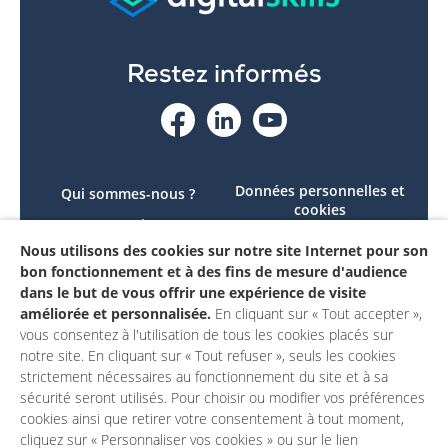
Restez informés
Données personnelles et
Qui sommes-nous ?
cookies
Le projet
Accessibilité : non
Nous utilisons des cookies sur notre site Internet pour son
Contactez-nous
conforme
bon fonctionnement et à des fins de mesure d'audience
Mon compte
Mentions légales
dans le but de vous offrir une expérience de visite
améliorée et personnalisée.
En cliquant sur « Tout accepter »,
vous consentez à l'utilisation de tous les cookies placés sur
notre site. En cliquant sur « Tout refuser », seuls les cookies
strictement nécessaires au fonctionnement du site et à sa
sécurité seront utilisés. Pour choisir ou modifier vos préférences
cookies ainsi que retirer votre consentement à tout moment,
cliquez sur « Personnaliser vos cookies » ou sur le lien