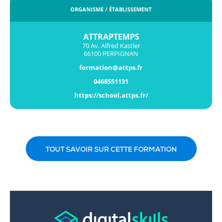
ORGANISME / ÉTABLISSEMENT
ATTRAPTEMPS
70 Av. Alfred Kastler
66100 PERPIGNAN
formation@attps.fr
0468551131
https://school.attps.fr/
TOUT SAVOIR SUR CETTE FORMATION