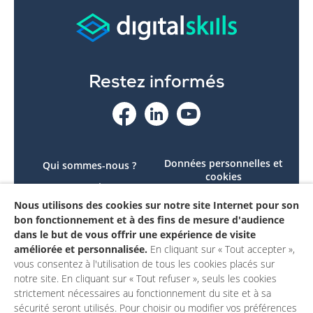
Restez informés
Données personnelles et
Qui sommes-nous ?
cookies
Le projet
Accessibilité : non
Nous utilisons des cookies sur notre site Internet pour son
Contactez-nous
conforme
bon fonctionnement et à des fins de mesure d'audience
Mon compte
Mentions légales
dans le but de vous offrir une expérience de visite
améliorée et personnalisée.
En cliquant sur « Tout accepter »,
vous consentez à l'utilisation de tous les cookies placés sur
notre site. En cliquant sur « Tout refuser », seuls les cookies
strictement nécessaires au fonctionnement du site et à sa
sécurité seront utilisés. Pour choisir ou modifier vos préférences