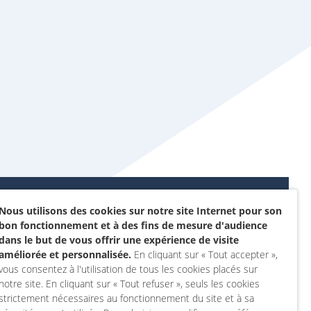
Nous utilisons des cookies sur notre site Internet pour son
Données personnelles et
bon fonctionnement et à des fins de mesure d'audience
sommes-nous ?
cookies
dans le but de vous offrir une expérience de visite
rojet
améliorée et personnalisée.
En cliquant sur « Tout accepter »,
Accessibilité : non
vous consentez à l'utilisation de tous les cookies placés sur
actez-nous
conforme
notre site. En cliquant sur « Tout refuser », seuls les cookies
 compte
Mentions légales
strictement nécessaires au fonctionnement du site et à sa