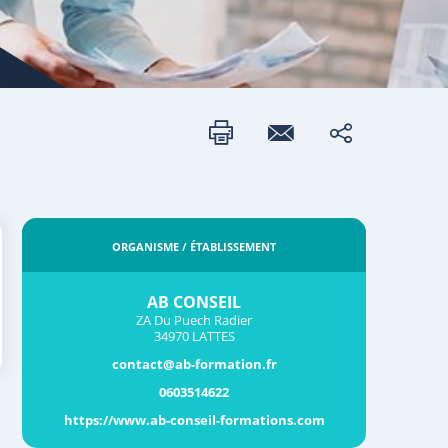
ORGANISME / ÉTABLISSEMENT
AB CONSEIL
ZA Du Puech Radier
34970 LATTES
contact@ab-formation.fr
0603514622
https://www.ab-conseil-formations.com