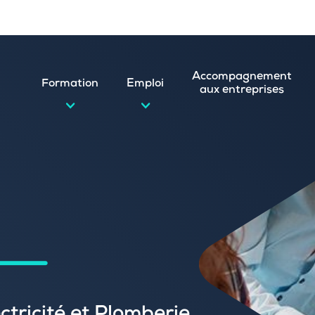
Accompagnement
Formation
Emploi
aux entreprises
d’emploi et postuler en ligne
ature spontanée
 numérique
emploi
n
 (CVthèque)