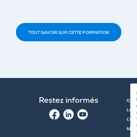
TOUT SAVOIR SUR CETTE FORMATION
Restez informés
Qui 
Le p
Cont
Mon