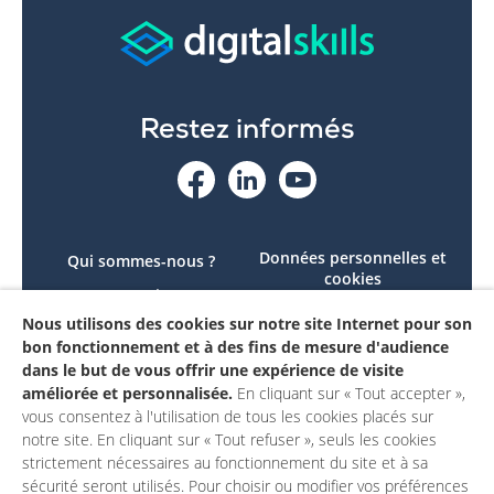
Restez informés
Données personnelles et
Qui sommes-nous ?
cookies
Le projet
Accessibilité : non
Nous utilisons des cookies sur notre site Internet pour son
Contactez-nous
conforme
bon fonctionnement et à des fins de mesure d'audience
Mon compte
Mentions légales
dans le but de vous offrir une expérience de visite
améliorée et personnalisée.
En cliquant sur « Tout accepter »,
vous consentez à l'utilisation de tous les cookies placés sur
notre site. En cliquant sur « Tout refuser », seuls les cookies
strictement nécessaires au fonctionnement du site et à sa
sécurité seront utilisés. Pour choisir ou modifier vos préférences