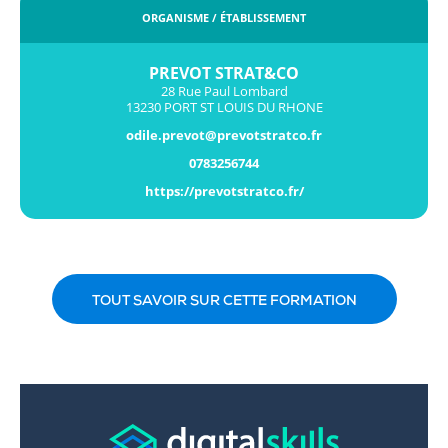
ORGANISME / ÉTABLISSEMENT
PREVOT STRAT&CO
28 Rue Paul Lombard
13230 PORT ST LOUIS DU RHONE
odile.prevot@prevotstratco.fr
0783256744
https://prevotstratco.fr/
TOUT SAVOIR SUR CETTE FORMATION