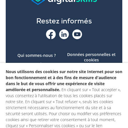
Restez informés
Données personnelles et
Qui sommes-nous ?
cookies
Le projet
Accessibilité : non
Nous utilisons des cookies sur notre site Internet pour son
Contactez-nous
conforme
bon fonctionnement et à des fins de mesure d'audience
Mon compte
Mentions légales
dans le but de vous offrir une expérience de visite
améliorée et personnalisée.
En cliquant sur « Tout accepter »,
vous consentez à l'utilisation de tous les cookies placés sur
notre site. En cliquant sur « Tout refuser », seuls les cookies
strictement nécessaires au fonctionnement du site et à sa
sécurité seront utilisés. Pour choisir ou modifier vos préférences
cookies ainsi que retirer votre consentement à tout moment,
cliquez sur « Personnaliser vos cookies » ou sur le lien