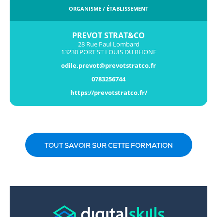
ORGANISME / ÉTABLISSEMENT
PREVOT STRAT&CO
28 Rue Paul Lombard
13230 PORT ST LOUIS DU RHONE
odile.prevot@prevotstratco.fr
0783256744
https://prevotstratco.fr/
TOUT SAVOIR SUR CETTE FORMATION