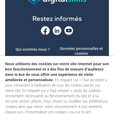
Restez informés
Données personnelles et
Qui sommes-nous ?
cookies
Le projet
Accessibilité : non
Nous utilisons des cookies sur notre site Internet pour son
Contactez-nous
conforme
bon fonctionnement et à des fins de mesure d'audience
Mon compte
Mentions légales
dans le but de vous offrir une expérience de visite
améliorée et personnalisée.
En cliquant sur « Tout accepter »,
vous consentez à l'utilisation de tous les cookies placés sur
notre site. En cliquant sur « Tout refuser », seuls les cookies
strictement nécessaires au fonctionnement du site et à sa
sécurité seront utilisés. Pour choisir ou modifier vos préférences
cookies ainsi que retirer votre consentement à tout moment,
cliquez sur « Personnaliser vos cookies » ou sur le lien