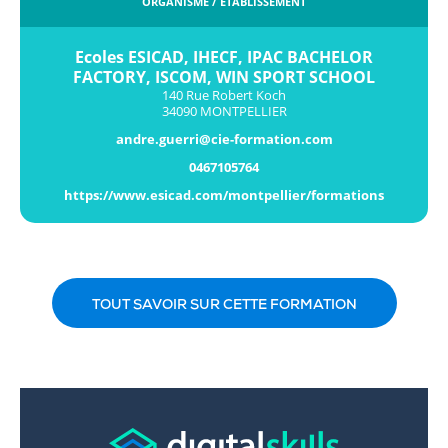
ORGANISME / ÉTABLISSEMENT
Ecoles ESICAD, IHECF, IPAC BACHELOR
FACTORY, ISCOM, WIN SPORT SCHOOL
140 Rue Robert Koch
34090 MONTPELLIER
andre.guerri@cie-formation.com
0467105764
https://www.esicad.com/montpellier/formations
TOUT SAVOIR SUR CETTE FORMATION