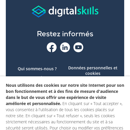
Restez informés
Données personnelles et
Qui sommes-nous ?
cookies
Le projet
Accessibilité : non
Nous utilisons des cookies sur notre site Internet pour son
Contactez-nous
conforme
bon fonctionnement et à des fins de mesure d'audience
Mon compte
Mentions légales
dans le but de vous offrir une expérience de visite
améliorée et personnalisée.
En cliquant sur « Tout accepter »,
vous consentez à l'utilisation de tous les cookies placés sur
notre site. En cliquant sur « Tout refuser », seuls les cookies
strictement nécessaires au fonctionnement du site et à sa
sécurité seront utilisés. Pour choisir ou modifier vos préférences