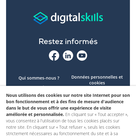
Restez informés
Données personnelles et
Qui sommes-nous ?
cookies
Le projet
Accessibilité : non
Nous utilisons des cookies sur notre site Internet pour son
Contactez-nous
conforme
bon fonctionnement et à des fins de mesure d'audience
Mon compte
Mentions légales
dans le but de vous offrir une expérience de visite
améliorée et personnalisée.
En cliquant sur « Tout accepter »,
vous consentez à l'utilisation de tous les cookies placés sur
notre site. En cliquant sur « Tout refuser », seuls les cookies
strictement nécessaires au fonctionnement du site et à sa