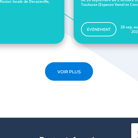
Mission locale de Decazeville,
Toulouse (Espaces Vanel et Conse
28 sep. au
ÉVÈNEMENT
202
VOIR PLUS