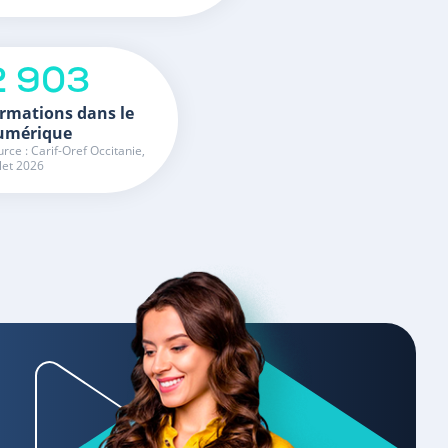
2 903
rmations dans le
umérique
rce : Carif-Oref Occitanie,
llet 2026