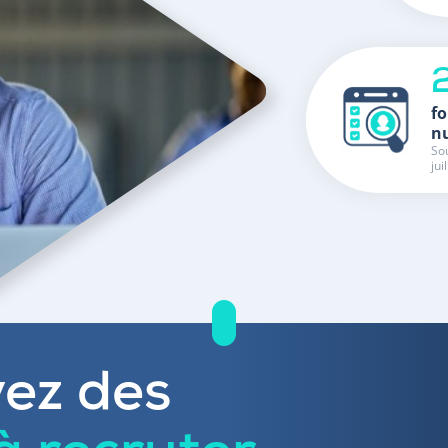
fo
n
Sou
jui
ez des