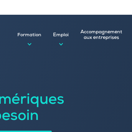
Accompagnement
Formation
Emploi
aux entreprises
d’emploi et postuler en ligne
ature spontanée
mériques
 numérique
emploi
n
besoin
 (CVthèque)