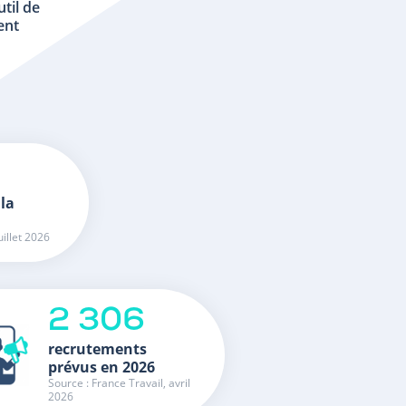
util de
ent
 la
uillet 2026
2 306
recrutements
prévus en 2026
Source : France Travail, avril
2026