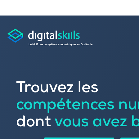
Consulter les offres 
Trouvez les
Déposer une candid
compétences nu
Rechercher une formation dans le
Publier vos offres d’
Référencer votre offre de formatio
dont
vous avez 
Trouver un candidat
Sourcer une école