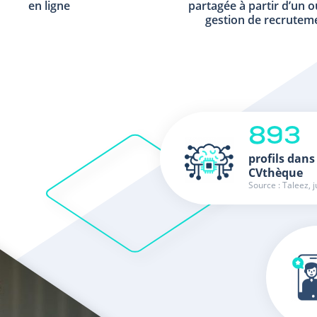
en ligne
partagée à partir d’un o
gestion de recrutem
893
profils dans
CVthèque
Source : Taleez, j