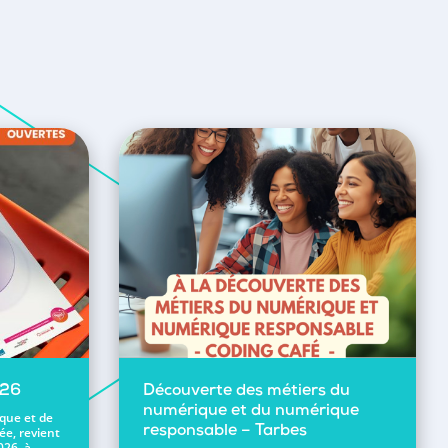
026
Découverte des métiers du
numérique et du numérique
ique et de
ée, revient
responsable – Tarbes
026, à