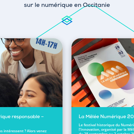
sur le numérique en Occitanie
ique responsable –
La Mêlée Numérique 2
Le festival historique du Numér
l'Innovation, organisé par la Mêl
s intéressent ? Alors venez
du 28 septembre au 2 octobre 2