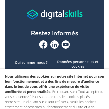
Restez informés
Données personnelles et
Qui sommes-nous ?
cookies
Le projet
Accessibilité : non
Nous utilisons des cookies sur notre site Internet pour son
Contactez-nous
conforme
bon fonctionnement et à des fins de mesure d'audience
Mon compte
Mentions légales
dans le but de vous offrir une expérience de visite
améliorée et personnalisée.
En cliquant sur « Tout accepter »,
vous consentez à l'utilisation de tous les cookies placés sur
notre site. En cliquant sur « Tout refuser », seuls les cookies
strictement nécessaires au fonctionnement du site et à sa