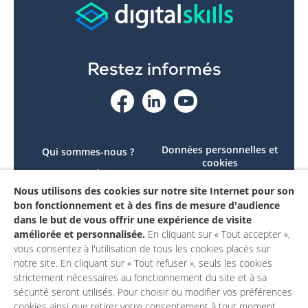
Restez informés
Données personnelles et
Qui sommes-nous ?
cookies
Le projet
Accessibilité : non
Nous utilisons des cookies sur notre site Internet pour son
Contactez-nous
conforme
bon fonctionnement et à des fins de mesure d'audience
Mon compte
Mentions légales
dans le but de vous offrir une expérience de visite
améliorée et personnalisée.
En cliquant sur « Tout accepter »,
vous consentez à l'utilisation de tous les cookies placés sur
notre site. En cliquant sur « Tout refuser », seuls les cookies
strictement nécessaires au fonctionnement du site et à sa
sécurité seront utilisés. Pour choisir ou modifier vos préférences
cookies ainsi que retirer votre consentement à tout moment,