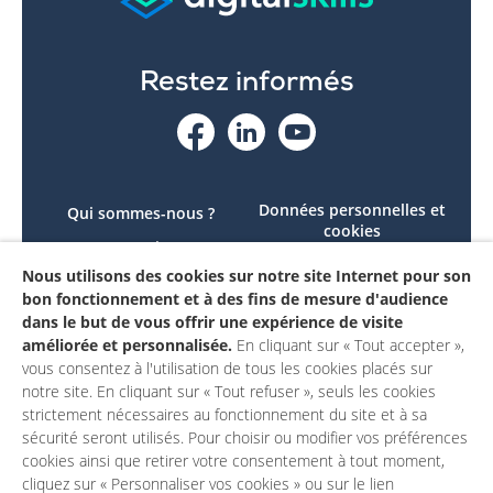
Restez informés
Données personnelles et
Qui sommes-nous ?
cookies
Le projet
Accessibilité : non
Nous utilisons des cookies sur notre site Internet pour son
Contactez-nous
conforme
bon fonctionnement et à des fins de mesure d'audience
Mon compte
Mentions légales
dans le but de vous offrir une expérience de visite
améliorée et personnalisée.
En cliquant sur « Tout accepter »,
vous consentez à l'utilisation de tous les cookies placés sur
notre site. En cliquant sur « Tout refuser », seuls les cookies
strictement nécessaires au fonctionnement du site et à sa
sécurité seront utilisés. Pour choisir ou modifier vos préférences
cookies ainsi que retirer votre consentement à tout moment,
cliquez sur « Personnaliser vos cookies » ou sur le lien