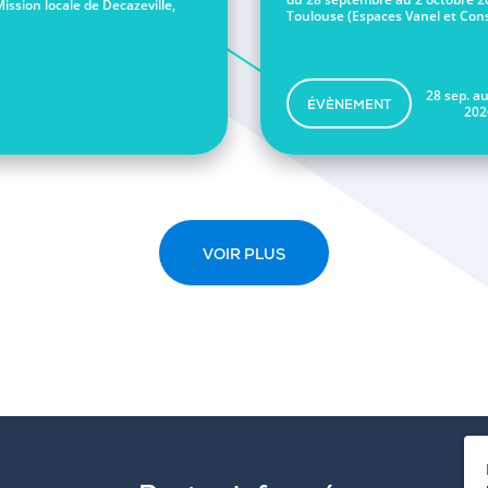
Mission locale de Decazeville,
Toulouse (Espaces Vanel et Conse
28 sep. au
ÉVÈNEMENT
202
VOIR PLUS