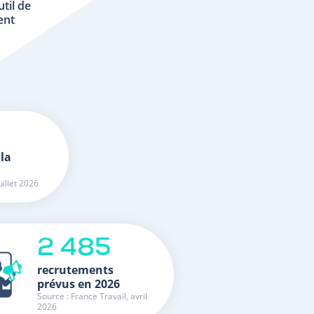
util de
ent
 la
uillet 2026
2 485
recrutements
prévus en 2026
Source : France Travail, avril
2026