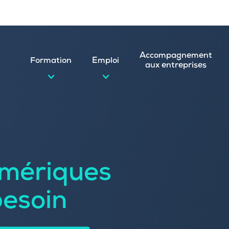
Accompagnement
Formation
Emploi
aux entreprises
d’emploi et postuler en ligne
ature spontanée
mériques
 numérique
emploi
n
besoin
 (CVthèque)