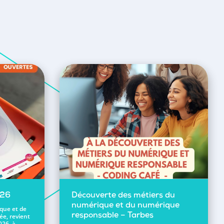
026
Découverte des métiers du
numérique et du numérique
ique et de
ée, revient
responsable – Tarbes
026, à