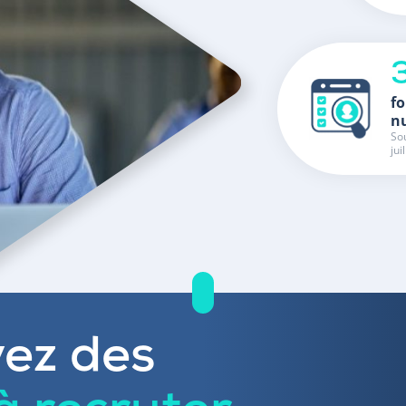
fo
n
Sou
jui
ez des