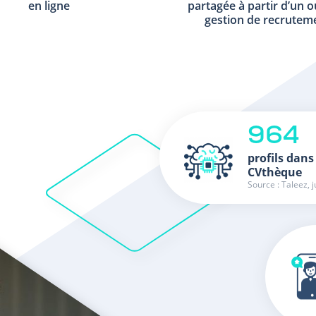
en ligne
partagée à partir d’un o
gestion de recrutem
964
profils dans
CVthèque
Source : Taleez, j