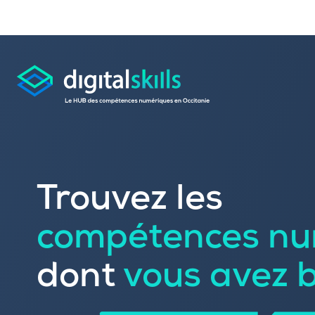
Consulter les offres 
Trouvez les
Déposer une candid
compétences nu
Rechercher une formation dans le
Publier vos offres d’
Référencer votre offre de formatio
dont
vous avez 
Trouver un candidat
Sourcer une école