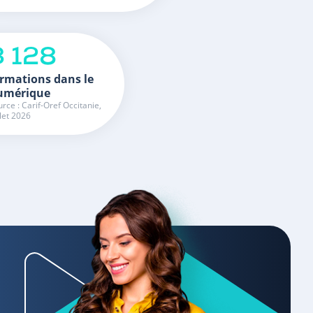
3 128
rmations dans le
umérique
rce : Carif-Oref Occitanie,
llet 2026