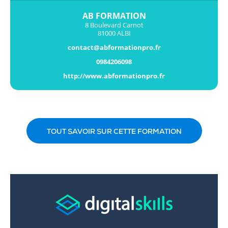
AB FORMATION
8 Boulevard Carnot
81000 ALBI
contact@abformationpro.fr
0984206098
http://www.abformationpro.fr
TOUT SAVOIR SUR CETTE FORMATION