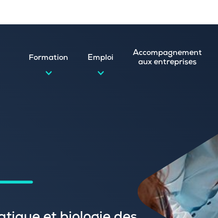
Accompagnement
Formation
Emploi
aux entreprises
d’emploi et postuler en ligne
ature spontanée
 numérique
emploi
n
 (CVthèque)