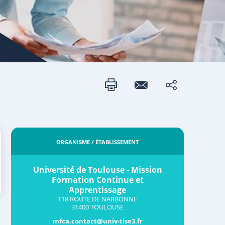
ORGANISME / ÉTABLISSEMENT
Université de Toulouse - Mission
Formation Continue et
Apprentissage
118 ROUTE DE NARBONNE
31400 TOULOUSE
mfca.contact@univ-tlse3.fr