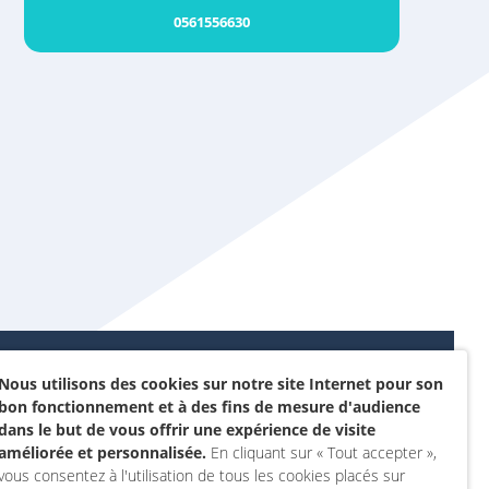
0561556630
Nous utilisons des cookies sur notre site Internet pour son
Données personnelles et
bon fonctionnement et à des fins de mesure d'audience
sommes-nous ?
cookies
dans le but de vous offrir une expérience de visite
rojet
améliorée et personnalisée.
En cliquant sur « Tout accepter »,
Accessibilité : non
vous consentez à l'utilisation de tous les cookies placés sur
actez-nous
conforme