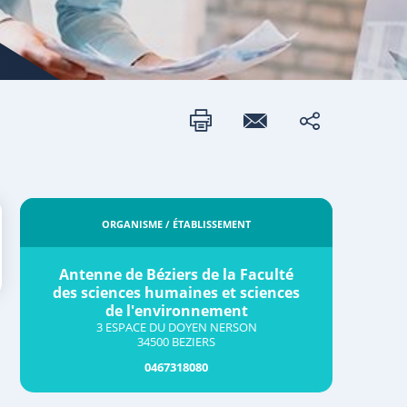
ORGANISME / ÉTABLISSEMENT
Antenne de Béziers de la Faculté
des sciences humaines et sciences
de l'environnement
3 ESPACE DU DOYEN NERSON
34500 BEZIERS
0467318080