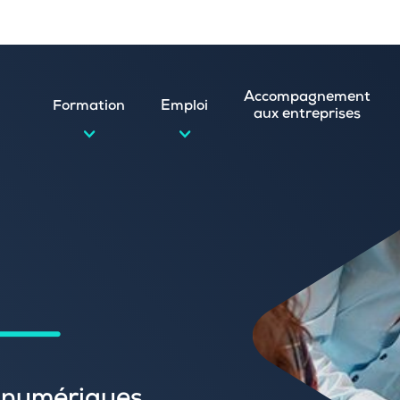
Accompagnement
Formation
Emploi
aux entreprises
d’emploi et postuler en ligne
ature spontanée
 numérique
emploi
n
 (CVthèque)