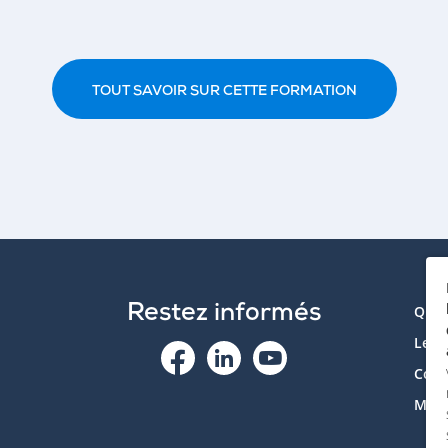
TOUT SAVOIR SUR CETTE FORMATION
Restez informés
Qui 
Le p
Cont
Mon