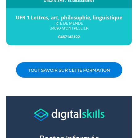
ORGANISME / ÉTABLISSEMENT
UFR 1 Lettres, art, philosophie, linguistique
RTE DE MENDE
34090 MONTPELLIER
0467142122
TOUT SAVOIR SUR CETTE FORMATION