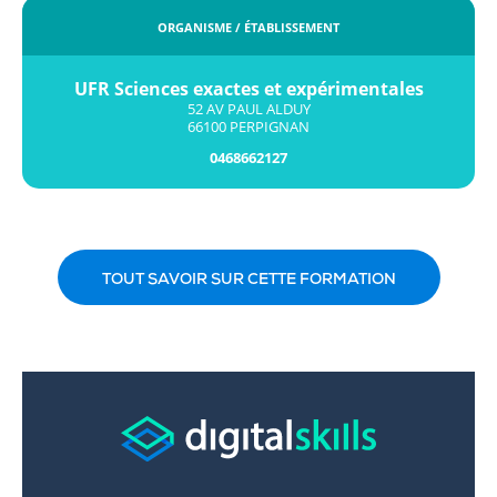
ORGANISME / ÉTABLISSEMENT
UFR Sciences exactes et expérimentales
52 AV PAUL ALDUY
66100 PERPIGNAN
0468662127
TOUT SAVOIR SUR CETTE FORMATION