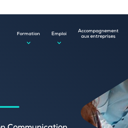
Accompagnement
Formation
Emploi
aux entreprises
d’emploi et postuler en ligne
ature spontanée
 numérique
emploi
n
 (CVthèque)