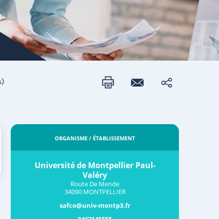
)
ORGANISME / ÉTABLISSEMENT
Université de Montpellier Paul-
Valéry
Route De Mende
34090 MONTPELLIER
safco@univ-montp3.fr