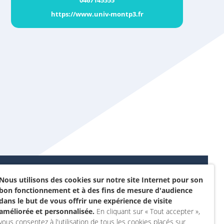
0467145555
https://www.univ-montp3.fr
Nous utilisons des cookies sur notre site Internet pour son
Données personnelles et
bon fonctionnement et à des fins de mesure d'audience
sommes-nous ?
cookies
dans le but de vous offrir une expérience de visite
rojet
améliorée et personnalisée.
En cliquant sur « Tout accepter »,
Accessibilité : non
vous consentez à l'utilisation de tous les cookies placés sur
actez-nous