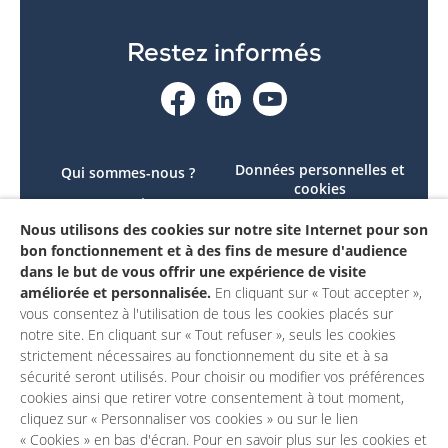
Restez informés
Données personnelles et
Qui sommes-nous ?
cookies
Le projet
Accessibilité : non
Nous utilisons des cookies sur notre site Internet pour son
Contactez-nous
conforme
bon fonctionnement et à des fins de mesure d'audience
Mon compte
Mentions légales
dans le but de vous offrir une expérience de visite
améliorée et personnalisée.
En cliquant sur « Tout accepter »,
vous consentez à l'utilisation de tous les cookies placés sur
notre site. En cliquant sur « Tout refuser », seuls les cookies
strictement nécessaires au fonctionnement du site et à sa
sécurité seront utilisés. Pour choisir ou modifier vos préférences
cookies ainsi que retirer votre consentement à tout moment,
cliquez sur « Personnaliser vos cookies » ou sur le lien
« Cookies » en bas d'écran. Pour en savoir plus sur les cookies et