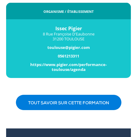
ORGANISME / ÉTABLISSEMENT
Issec Pigier
8 Rue Françoise D'Eaubonne
31200 TOULOUSE
toulouse@pigier.com
0561213311
https://www.pigier.com/performance-
toulouse/agenda
TOUT SAVOIR SUR CETTE FORMATION