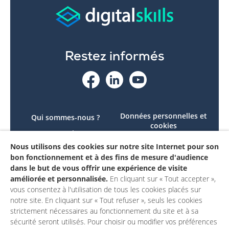
Restez informés
Données personnelles et
Qui sommes-nous ?
cookies
Le projet
Accessibilité : non
Nous utilisons des cookies sur notre site Internet pour son
Contactez-nous
conforme
bon fonctionnement et à des fins de mesure d'audience
Mon compte
Mentions légales
dans le but de vous offrir une expérience de visite
améliorée et personnalisée.
En cliquant sur « Tout accepter »,
vous consentez à l'utilisation de tous les cookies placés sur
notre site. En cliquant sur « Tout refuser », seuls les cookies
strictement nécessaires au fonctionnement du site et à sa
sécurité seront utilisés. Pour choisir ou modifier vos préférences