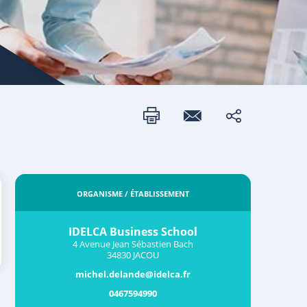
ORGANISME / ÉTABLISSEMENT
IDELCA Business School
4 Avenue Jean Sébastien Bach
34830 JACOU
michel.delande@idelca.fr
0467594990