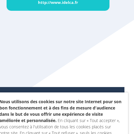
http://www.idelca.fr
Nous utilisons des cookies sur notre site Internet pour son
Données personnelles et
bon fonctionnement et à des fins de mesure d'audience
sommes-nous ?
cookies
dans le but de vous offrir une expérience de visite
rojet
améliorée et personnalisée.
En cliquant sur « Tout accepter »,
Accessibilité : non
vous consentez à l'utilisation de tous les cookies placés sur
actez-nous
conforme
notre site. En cliquant sur « Tout refuser », seuls les cookies