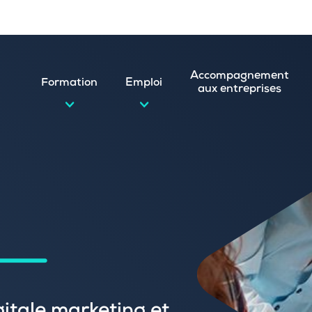
Accompagnement
Formation
Emploi
aux entreprises
d’emploi et postuler en ligne
ature spontanée
 numérique
emploi
n
 (CVthèque)