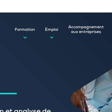
Accompagnement
Formation
Emploi
aux entreprises
d’emploi et postuler en ligne
ature spontanée
 numérique
emploi
n
 (CVthèque)