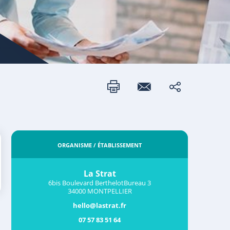
ORGANISME / ÉTABLISSEMENT
La Strat
6bis Boulevard BerthelotBureau 3
34000 MONTPELLIER
hello@lastrat.fr
07 57 83 51 64