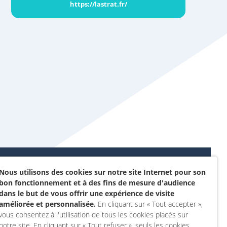
https://lastrat.fr/
Nous utilisons des cookies sur notre site Internet pour son
Données personnelles et
bon fonctionnement et à des fins de mesure d'audience
sommes-nous ?
cookies
dans le but de vous offrir une expérience de visite
rojet
améliorée et personnalisée.
En cliquant sur « Tout accepter »,
Accessibilité : non
vous consentez à l'utilisation de tous les cookies placés sur
actez-nous
conforme
notre site. En cliquant sur « Tout refuser », seuls les cookies