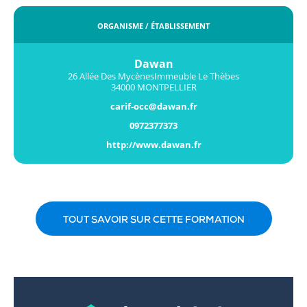
ORGANISME / ÉTABLISSEMENT
Dawan
26 Allée Des MycènesImmeuble Le Thèbes
34000 MONTPELLIER
carif-occ@dawan.fr
0972377373
http://www.dawan.fr
TOUT SAVOIR SUR CETTE FORMATION