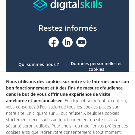
Restez informés
Données personnelles et
Qui sommes-nous ?
cookies
Le projet
Accessibilité : non
Nous utilisons des cookies sur notre site Internet pour son
Contactez-nous
conforme
bon fonctionnement et à des fins de mesure d'audience
Mon compte
Mentions légales
dans le but de vous offrir une expérience de visite
améliorée et personnalisée.
En cliquant sur « Tout accepter »,
vous consentez à l'utilisation de tous les cookies placés sur
notre site. En cliquant sur « Tout refuser », seuls les cookies
strictement nécessaires au fonctionnement du site et à sa
sécurité seront utilisés. Pour choisir ou modifier vos préférences
cookies ainsi que retirer votre consentement à tout moment,