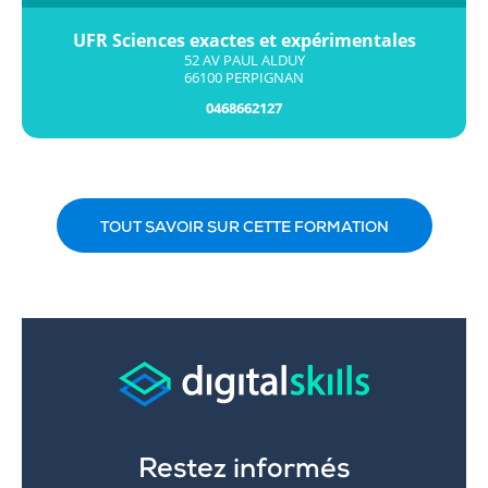
UFR Sciences exactes et expérimentales
52 AV PAUL ALDUY
66100 PERPIGNAN
0468662127
TOUT SAVOIR SUR CETTE FORMATION
Restez informés