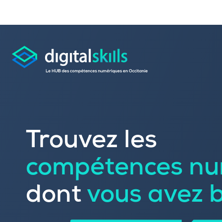
Consulter les offres 
Trouvez les
Déposer une candid
compétences nu
Rechercher une formation dans le
Publier vos offres d’
Référencer votre offre de formatio
dont
vous avez 
Trouver un candidat
Sourcer une école