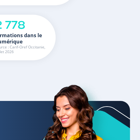
2 778
rmations dans le
umérique
rce : Carif-Oref Occitanie,
llet 2026