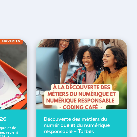
026
Découverte des métiers du
numérique et du numérique
ique et de
ée, revient
responsable – Tarbes
026, à