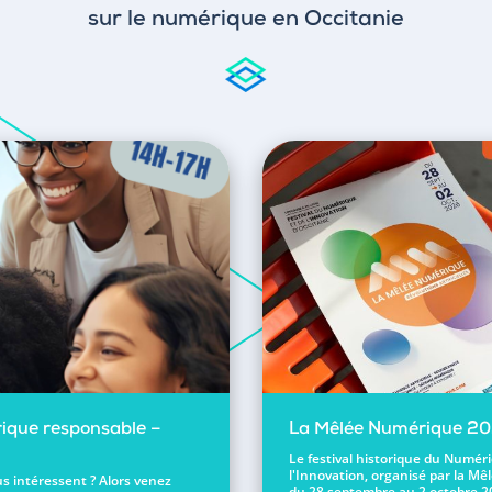
sur le numérique en Occitanie
ique responsable –
La Mêlée Numérique 2
Le festival historique du Numér
l'Innovation, organisé par la Mêl
s intéressent ? Alors venez
du 28 septembre au 2 octobre 2