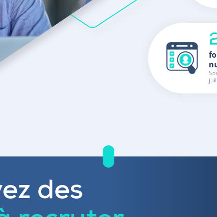
fo
n
Sou
jui
ez des