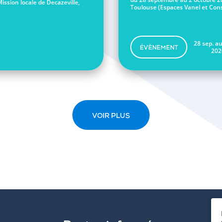
Mission locale de Decazeville,
Toulouse (Espaces Vanel et Conse
28 sep. au
ÉVÈNEMENT
202
VOIR PLUS