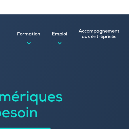
Accompagnement
Formation
Emploi
aux entreprises
d’emploi et postuler en ligne
ature spontanée
mériques
 numérique
emploi
n
besoin
 (CVthèque)