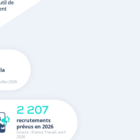
util de
ent
 la
uillet 2026
2 207
recrutements
prévus en 2026
Source : France Travail, avril
2026