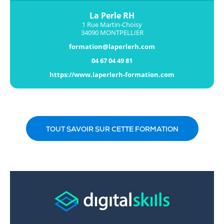
La Perle RH
1 Rue Martin-Choisy
34090 MONTPELLIER
formation@laperlerh.com
04 67 04 49 81
https://www.laperlerh-formation.com
TOUT SAVOIR SUR CETTE FORMATION