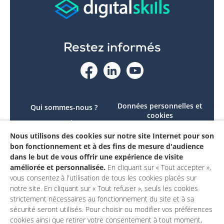
Restez informés
Données personnelles et
Qui sommes-nous ?
cookies
Le projet
Accessibilité : non
Nous utilisons des cookies sur notre site Internet pour son
Contactez-nous
conforme
bon fonctionnement et à des fins de mesure d'audience
Mon compte
Mentions légales
dans le but de vous offrir une expérience de visite
améliorée et personnalisée.
En cliquant sur « Tout accepter »,
vous consentez à l'utilisation de tous les cookies placés sur
notre site. En cliquant sur « Tout refuser », seuls les cookies
strictement nécessaires au fonctionnement du site et à sa
sécurité seront utilisés. Pour choisir ou modifier vos préférences
cookies ainsi que retirer votre consentement à tout moment,