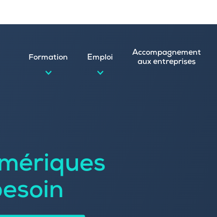
Accompagnement
Formation
Emploi
aux entreprises
d’emploi et postuler en ligne
ature spontanée
mériques
 numérique
emploi
n
besoin
 (CVthèque)