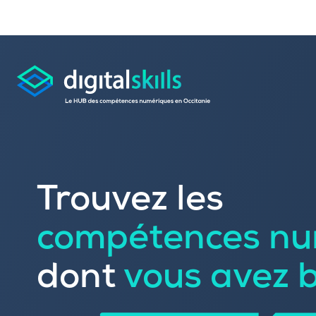
Consulter les offres 
Trouvez les
Déposer une candid
compétences nu
Rechercher une formation dans le
Publier vos offres d’
Référencer votre offre de formatio
dont
vous avez 
Trouver un candidat
Sourcer une école