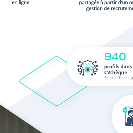
en ligne
partagée à partir d’un o
gestion de recrutem
940
profils dans
CVthèque
Source : Taleez, j