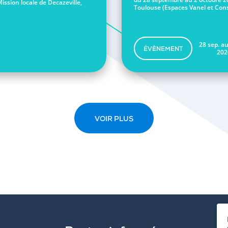
Mission locale de Decazeville,
Toulouse (Espaces Vanel et Conse
28 sep. au
ÉVÈNEMENT
202
VOIR PLUS