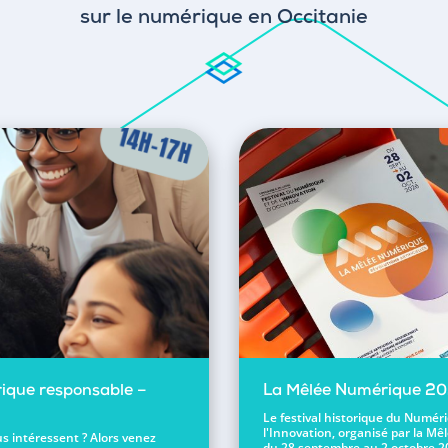
sur le numérique en Occitanie
ique responsable –
La Mêlée Numérique 2
Le festival historique du Numér
l'Innovation, organisé par la Mêl
s intéressent ? Alors venez
du 28 septembre au 2 octobre 2