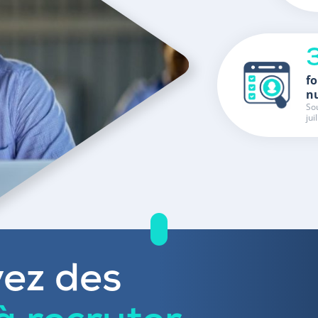
fo
n
Sou
jui
ez des