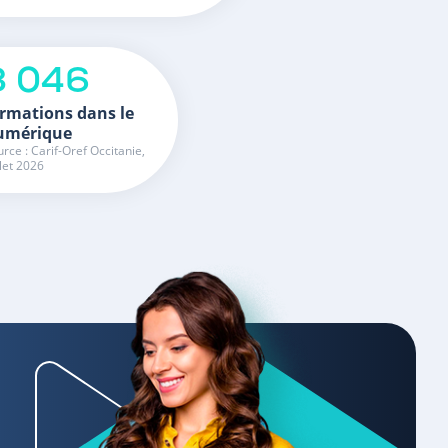
3 046
rmations dans le
umérique
rce : Carif-Oref Occitanie,
llet 2026