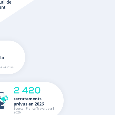
util de
ent
 la
uillet 2026
2 420
recrutements
prévus en 2026
Source : France Travail, avril
2026