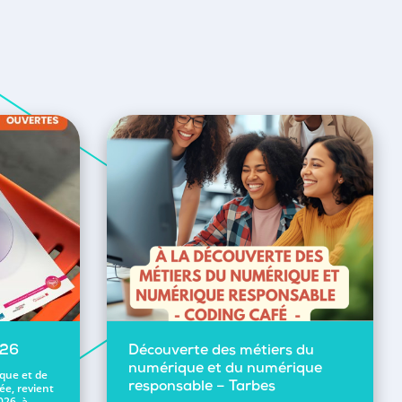
026
Découverte des métiers du
numérique et du numérique
ique et de
ée, revient
responsable – Tarbes
026, à