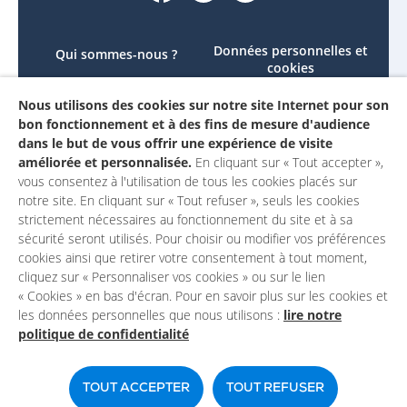
Données personnelles et
Qui sommes-nous ?
cookies
Le projet
Accessibilité : non
Nous utilisons des cookies sur notre site Internet pour son
Contactez-nous
conforme
bon fonctionnement et à des fins de mesure d'audience
Mon compte
Mentions légales
dans le but de vous offrir une expérience de visite
améliorée et personnalisée.
En cliquant sur « Tout accepter »,
vous consentez à l'utilisation de tous les cookies placés sur
notre site. En cliquant sur « Tout refuser », seuls les cookies
strictement nécessaires au fonctionnement du site et à sa
sécurité seront utilisés. Pour choisir ou modifier vos préférences
cookies ainsi que retirer votre consentement à tout moment,
cliquez sur « Personnaliser vos cookies » ou sur le lien
« Cookies » en bas d'écran. Pour en savoir plus sur les cookies et
les données personnelles que nous utilisons :
lire notre
politique de confidentialité
Un site du
TOUT ACCEPTER
TOUT REFUSER