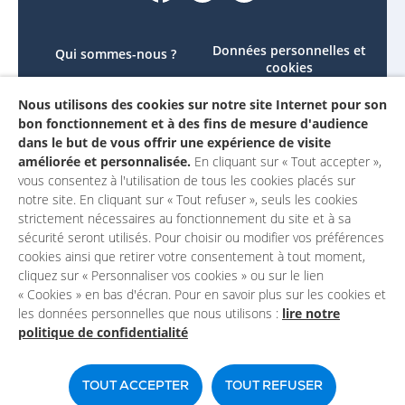
Données personnelles et
Qui sommes-nous ?
cookies
Le projet
Accessibilité : non
Nous utilisons des cookies sur notre site Internet pour son
Contactez-nous
conforme
bon fonctionnement et à des fins de mesure d'audience
Mon compte
Mentions légales
dans le but de vous offrir une expérience de visite
améliorée et personnalisée.
En cliquant sur « Tout accepter »,
vous consentez à l'utilisation de tous les cookies placés sur
notre site. En cliquant sur « Tout refuser », seuls les cookies
strictement nécessaires au fonctionnement du site et à sa
sécurité seront utilisés. Pour choisir ou modifier vos préférences
cookies ainsi que retirer votre consentement à tout moment,
cliquez sur « Personnaliser vos cookies » ou sur le lien
« Cookies » en bas d'écran. Pour en savoir plus sur les cookies et
les données personnelles que nous utilisons :
lire notre
politique de confidentialité
Un site du
TOUT ACCEPTER
TOUT REFUSER