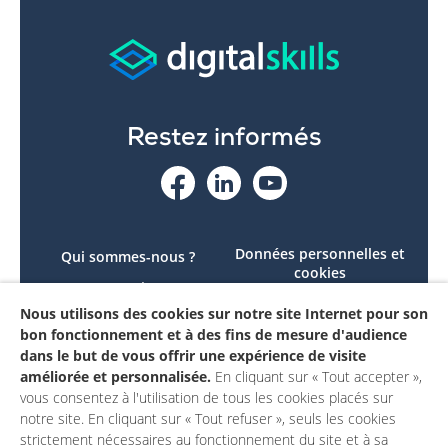
Restez informés
Données personnelles et
Qui sommes-nous ?
cookies
Le projet
Accessibilité : non
Nous utilisons des cookies sur notre site Internet pour son
Contactez-nous
conforme
bon fonctionnement et à des fins de mesure d'audience
Mon compte
Mentions légales
dans le but de vous offrir une expérience de visite
améliorée et personnalisée.
En cliquant sur « Tout accepter »,
vous consentez à l'utilisation de tous les cookies placés sur
notre site. En cliquant sur « Tout refuser », seuls les cookies
strictement nécessaires au fonctionnement du site et à sa