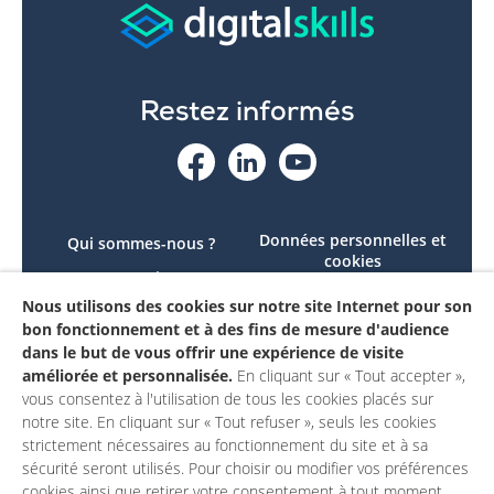
Restez informés
Données personnelles et
Qui sommes-nous ?
cookies
Le projet
Accessibilité : non
Nous utilisons des cookies sur notre site Internet pour son
Contactez-nous
conforme
bon fonctionnement et à des fins de mesure d'audience
Mon compte
Mentions légales
dans le but de vous offrir une expérience de visite
améliorée et personnalisée.
En cliquant sur « Tout accepter »,
vous consentez à l'utilisation de tous les cookies placés sur
notre site. En cliquant sur « Tout refuser », seuls les cookies
strictement nécessaires au fonctionnement du site et à sa
sécurité seront utilisés. Pour choisir ou modifier vos préférences
cookies ainsi que retirer votre consentement à tout moment,